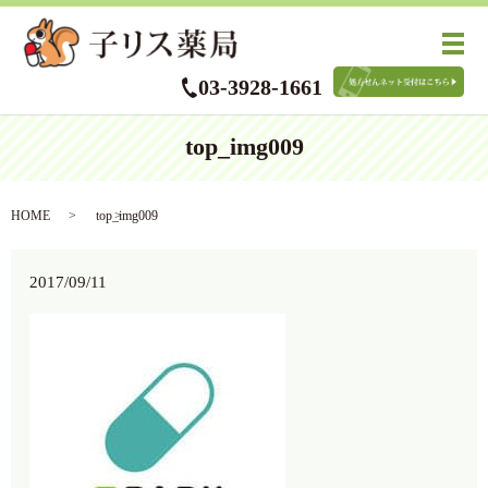
メ
03-3928-1661
top_img009
HOME
top_img009
2017/09/11