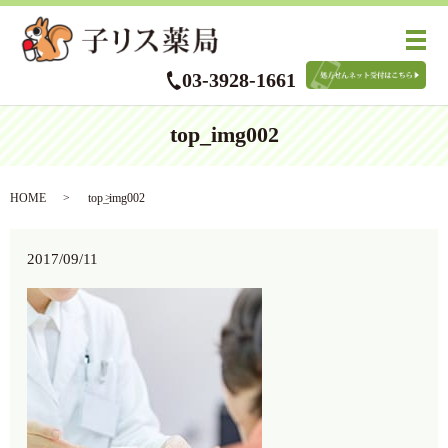
メ
03-3928-1661
top_img002
HOME
top_img002
2017/09/11