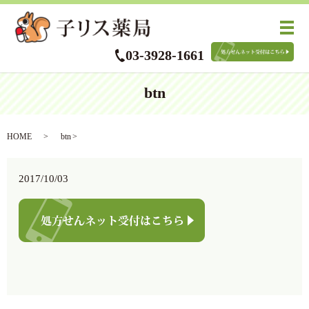
メ
03-3928-1661
btn
HOME
btn
2017/10/03