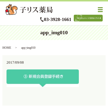
メ
03-3928-1661
app_img010
HOME
app_img010
2017/09/08